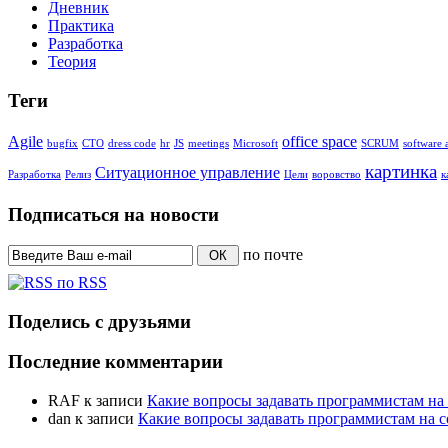
Дневник
Практика
Разработка
Теория
Теги
Agile
office space
bugfix
CTO
dress code
hr
JS
meetings
Microsoft
SCRUM
software a
картинка
Ситуационное управление
Разработка
Релиз
Цели
воровство
к
Подписаться на новости
по почте
ОК
по RSS
Поделись с друзьями
Последние комментарии
RAF
к записи
Какие вопросы задавать программистам на
dan
к записи
Какие вопросы задавать программистам на 