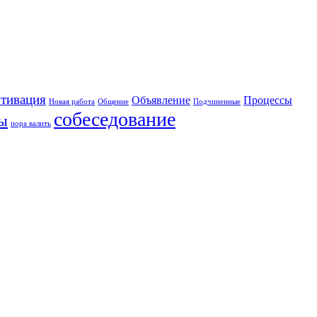
тивация
Объявление
Процессы
Новая работа
Общение
Подчиненные
собеседование
ты
пора валить