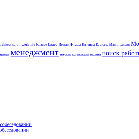
Мо
rchitect
sprint
work-life balance
Видео
Имидж фирмы
Клиенты
Костыль
Манипуляция
менеджмент
поиск рабо
арьера
модели управления
письмо
 собеседовании
собеседовании