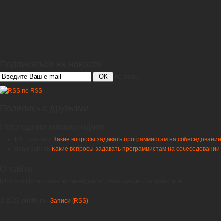
Подписаться на новости
ОК
по почте
по RSS
Поделись с друзьями
Последние комментарии
RAF
к записи
Какие вопросы задавать программистам на собеседовании
dan
к записи
Какие вопросы задавать программистам на собеседовании
О сайте
https://pmlife.ru - Заметки менеджера, руководящего разработкой.
© 2023
pmlife.ru
|
Записи (RSS)