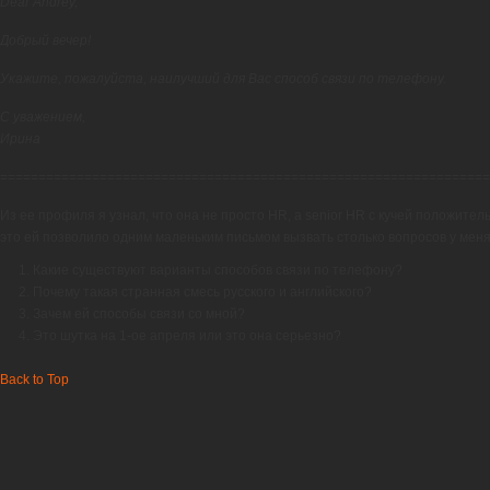
Dear Andrey,
Добрый вечер!
Укажите, пожалуйста, наилучший для Вас способ связи по телефону.
С уважением,
Ирина
================================================================
Из ее профиля я узнал, что она не просто HR, а senior HR с кучей положите
это ей позволило одним маленьким письмом вызвать столько вопросов у меня
Какие существуют варианты способов связи по телефону?
Почему такая странная смесь русского и английского?
Зачем ей способы связи со мной?
Это шутка на 1-ое апреля или это она серьезно?
Back to Top