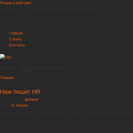
Техдир в действии
Управление — это битва теории с человеческим фактором.
Главная
О блоге
Контакты
Posts Tagged
письмо
Главная
→
Тэг: письмо
Нам пишет HR
01.04.2015
/
Дневник
Метки:
hr
,
письмо
Сегодня мне через LinkedIn написала hr Ирина. Письмо было следующего со
================================================================