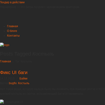
Техдир в действии
Управление — это битва теории с человеческим фактором.
Главная
О блоге
Контакты
Posts Tagged
Костыль
Главная
→
Тэг: Костыль
Фикс UI баги
14.12.2015
/
Байки
Метки:
bugfix
,
Костыль
Нет такой вещи, которую нельзя было бы починить при помощи скотча и WD40
крепкий костыль из скотча, исправляющий баг в UI терминала.