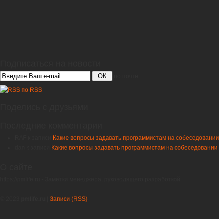
Подписаться на новости
ОК
по почте
по RSS
Поделись с друзьями
Последние комментарии
RAF
к записи
Какие вопросы задавать программистам на собеседовании
dan
к записи
Какие вопросы задавать программистам на собеседовании
О сайте
https://pmlife.ru - Заметки менеджера, руководящего разработкой.
© 2023
pmlife.ru
|
Записи (RSS)