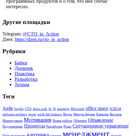
программных продуктов и о том, что мне сейчас
интересно.
Другие площадки
Telegram:
@CTO_in_Action
Дзен:
https://dzen.ru/cto_in_action
Рубрики
Байки
Дневник
Практика
Разработка
Теория
Теги
Agile
office space
bugfix
CTO
dress code
hr
JS
meetings
Microsoft
SCRUM
software architect
sprint
work-life balance
Видео
Имидж фирмы
Клиенты
Костыль
Мотивация
Объявление
Манипуляция
Новая работа
Общение
Процессы
Ситуационное управление
Подчиненные
Разработка
Релиз
менеджмент
картинка
Цели
воровство
карьера
модели